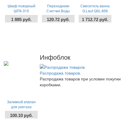
Шкаф пожарный
Переходники
Смеситель ванна
ШПК-315
Счетчик Воды
G.Lauf QSL-856
"ЦВЕТЛИТ"
Ванна, 2р. +
1 885 руб.
120.72 руб.
1 712.72 руб.
(АМЕРИКАНКА)
Штуцер + Гайка
-
+
-
+
-
+
шт
шт
шт
Инфоблок
Распродажа товаров.
Распродажа товаров при условии покупки
коробками.
Заливной клапан
для унитаза
ИНКОЭР И - Бпд
100.10 руб.
(95-№9) Клапан,
Боковой
-
+
шт