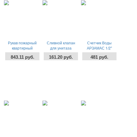
Рукав пожарный
Сливной клапан
Счетчик Воды
квартирный
для унитаза
АРЗАМАС 1/2"
Универсал
ИНКОЭР И - СБ2-
(15mm) /Универсал/
843.11 руб.
161.20 руб.
481 руб.
АА (30-№12)
Колонка, 2кн
-
+
-
+
-
+
шт
шт
шт