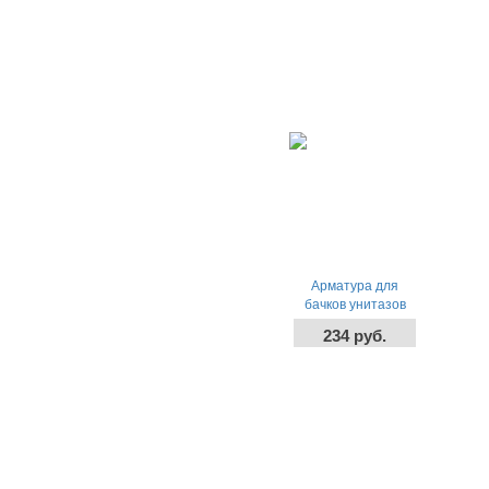
бронза)
-
+
-
+
шт
шт
Арматура для
бачков унитазов
ИНКОЭР И - СБ1-
234 руб.
Бпд-А-В (25-№4)
1кнопка, Боковое,
-
+
шт
Широкое