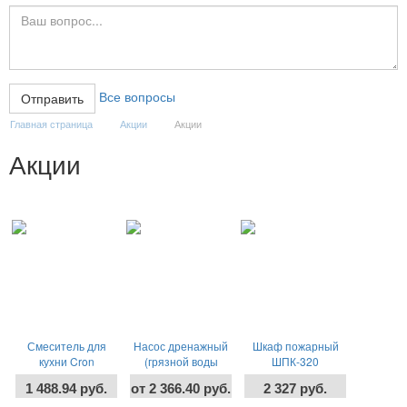
Все вопросы
Главная страница
Акции
Акции
Акции
Смеситель для
Насос дренажный
Шкаф пожарный
кухни Cron
(грязной воды
ШПК-320
CN77318-TF (смес
0,7мм) STERWINS
1 488.94 руб.
от 2 366.40 руб.
2 327 руб.
д/кух.40мм бок.гайк