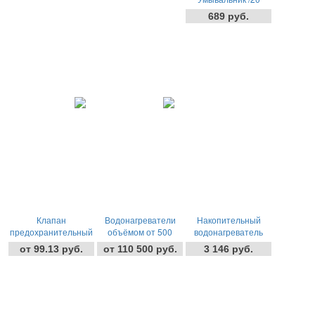
литров/
689 руб.
-
+
шт
Клапан
Водонагреватели
Накопительный
предохранительный
объёмом от 500
водонагреватель
для бойлера TIM с
литров
электрический 30
от 99.13 руб.
от 110 500 руб.
3 146 руб.
ручкой спуска (7 бар)
литров CEROSA
1,2кВт (Круг-Нижние)
-
+
шт