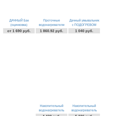
ДАЧНЫЙ Бак
Проточные
Дачный умывальник
(оцинковка)
водонагреватели
с ПОДОГРЕВОМ
MAXI DUCHA ULTRA
от 1 690 руб.
1 860.92 руб.
1 040 руб.
- lorenzetti
-
+
-
+
шт
шт
Накопительный
Накопительный
водонагреватель
водонагреватель
электрический 50
электрический 80