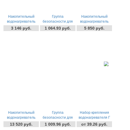
Накопительный
Группа
Накопительный
водонагреватель
безопасности для
водонагреватель
электрический 30
водонагревателя (½"
электрический 15
3 146 руб.
1 064.93 руб.
5 850 руб.
литров CEROSA
или ¾"-7 бар) TIM JH-
литров CEROSA
1,2кВт (Квадрат-
2013-7
1,2кВт (Круг-
-
+
-
+
-
+
шт
шт
шт
НИЗ)
Верхние)
Накопительный
Группа
Набор крепления
водонагреватель
безопасности для
водонагревателя Г
электрический 150
электрокотла ГВС
Tim
13 520 руб.
1 009.96 руб.
от 39.26 руб.
литров CEROSA
1/2"-10бар TIM JH-