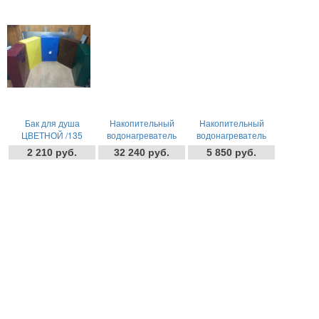
Бак для душа
Накопительный
Накопительный
ЦВЕТНОЙ /135
водонагреватель
водонагреватель
литров/
электрический 200
электрический 15
2 210 руб.
32 240 руб.
5 850 руб.
литров CEROSA
литров CEROSA
2кВт
1,2кВт (Квадрат-
-
+
-
+
-
+
шт
шт
шт
НИЗ)