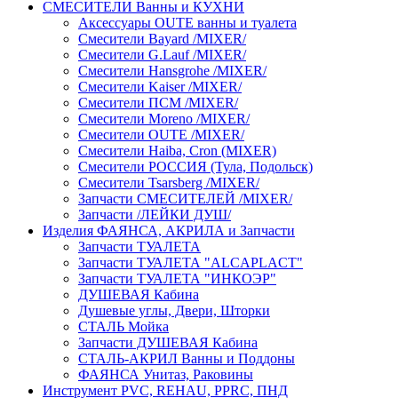
СМЕСИТЕЛИ Ванны и КУХНИ
Аксессуары OUTE ванны и туалета
Смесители Bayard /MIXER/
Смесители G.Lauf /MIXER/
Смесители Hansgrohe /MIXER/
Смесители Kaiser /MIXER/
Смесители ПСМ /MIXER/
Смесители Moreno /MIXER/
Смесители OUTE /MIXER/
Смесители Haiba, Cron (MIXER)
Смесители РОССИЯ (Тула, Подольск)
Смесители Tsarsberg /MIXER/
Запчасти СМЕСИТЕЛЕЙ /MIXER/
Запчасти /ЛЕЙКИ ДУШ/
Изделия ФАЯНСА, АКРИЛА и Запчасти
Запчасти ТУАЛЕТА
Запчасти ТУАЛЕТА "ALCAPLACT"
Запчасти ТУАЛЕТА "ИНКОЭР"
ДУШЕВАЯ Кабина
Душевые углы, Двери, Шторки
СТАЛЬ Мойка
Запчасти ДУШЕВАЯ Кабина
СТАЛЬ-АКРИЛ Ванны и Поддоны
ФАЯНСА Унитаз, Раковины
Инструмент PVC, REHAU, PPRC, ПНД