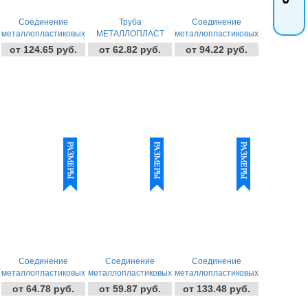
Соединение
Труба
Соединение
металлопластиковых
МЕТАЛЛОПЛАСТ
металлопластиковых
труб тройник Цанг.-
"TIM" made in ITALY
труб уголок Цанг.-
от 124.65 руб.
от 62.82 руб.
от 94.22 руб.
Штуц. Tim
Внут. Tim
Соединение
Соединение
Соединение
металлопластиковых
металлопластиковых
металлопластиковых
труб прямая Цанг.-
труб прямая Цанг.-
труб тройник Цанг.-
от 64.78 руб.
от 59.87 руб.
от 133.48 руб.
Внут. Tim
Штуц. Tim
Цанг. Tim