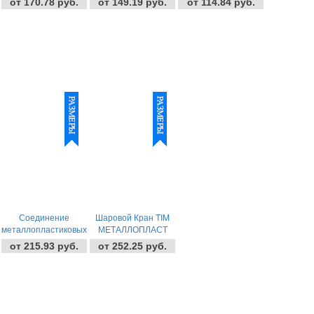
от 170.78 руб.
от 149.19 руб.
от 114.84 руб.
Внут. Tim
КРЕПЕЖОМ
Соединение
Шаровой Кран TIM
металлопластиковых
МЕТАЛЛОПЛАСТ
труб крестовина
от 215.93 руб.
от 252.25 руб.
Цанг.-Цанг. Tim