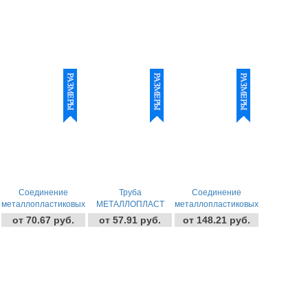
Соединение
Труба
Соединение
металлопластиковых
МЕТАЛЛОПЛАСТ
металлопластиковых
труб уголок Цанг.-
"Henco" (Italy,
труб тройник Цанг.-
от 70.67 руб.
от 57.91 руб.
от 148.21 руб.
Штуц. Tim
Belgium)
Внут. Tim