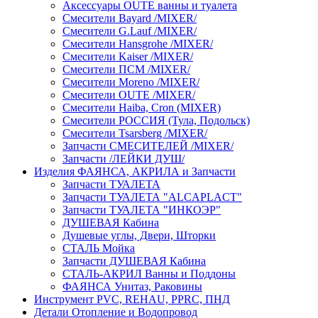
Аксессуары OUTE ванны и туалета
Смесители Bayard /MIXER/
Смесители G.Lauf /MIXER/
Смесители Hansgrohe /MIXER/
Смесители Kaiser /MIXER/
Смесители ПСМ /MIXER/
Смесители Moreno /MIXER/
Смесители OUTE /MIXER/
Смесители Haiba, Cron (MIXER)
Смесители РОССИЯ (Тула, Подольск)
Смесители Tsarsberg /MIXER/
Запчасти СМЕСИТЕЛЕЙ /MIXER/
Запчасти /ЛЕЙКИ ДУШ/
Изделия ФАЯНСА, АКРИЛА и Запчасти
Запчасти ТУАЛЕТА
Запчасти ТУАЛЕТА "ALCAPLACT"
Запчасти ТУАЛЕТА "ИНКОЭР"
ДУШЕВАЯ Кабина
Душевые углы, Двери, Шторки
СТАЛЬ Мойка
Запчасти ДУШЕВАЯ Кабина
СТАЛЬ-АКРИЛ Ванны и Поддоны
ФАЯНСА Унитаз, Раковины
Инструмент PVC, REHAU, PPRC, ПНД
Детали Отопление и Водопровод