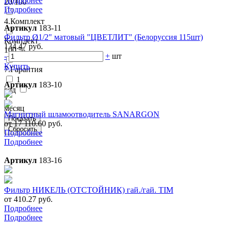
Подробнее
20/100
Подробнее
4.Комплект
Артикул
183-11
Фильтр Ø1/2" матовый "ЦВЕТЛИТ" (Белоруссия 115шт)
Комплект
134.47 руб.
100 %
-
+
шт
Купить
7.Гарантия
1
Артикул
183-10
год
1
месяц
Магнитный шламоотводитель SANARGON
от 17 110.60 руб.
Подробнее
Подробнее
Артикул
183-16
Фильтр НИКЕЛЬ (ОТСТОЙНИК) гай./гай. TIM
от 410.27 руб.
Подробнее
Подробнее