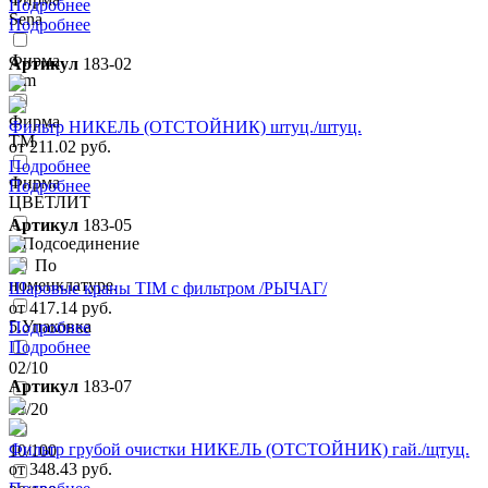
Подробнее
Sena
Подробнее
Фирма
Артикул
183-02
Tim
Фирма
Фильтр НИКЕЛЬ (ОТСТОЙНИК) штуц./штуц.
ТМ
от 211.02 руб.
Подробнее
Фирма
Подробнее
ЦВЕТЛИТ
Артикул
183-05
2.Подсоединение
По
номенклатуре.
Шаровые краны TIM с фильтром /РЫЧАГ/
от 417.14 руб.
5.Упаковка
Подробнее
Подробнее
02/10
Артикул
183-07
03/20
Фильтр грубой очистки НИКЕЛЬ (ОТСТОЙНИК) гай./щтуц.
10/100
от 348.43 руб.