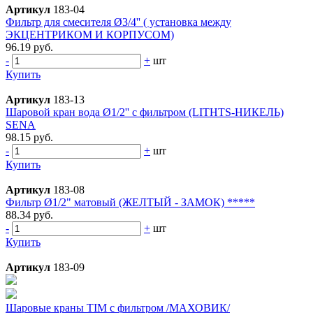
Артикул
183-04
Фильтр для смесителя Ø3/4'' ( установка между
ЭКЦЕНТРИКОМ И КОРПУСОМ)
96.19 руб.
-
+
шт
Купить
Артикул
183-13
Шаровой кран вода Ø1/2'' с фильтром (LITHTS-НИКЕЛЬ)
SENA
98.15 руб.
-
+
шт
Купить
Артикул
183-08
Фильтр Ø1/2" матовый (ЖЕЛТЫЙ - ЗАМОК) *****
88.34 руб.
-
+
шт
Купить
Артикул
183-09
Шаровые краны TIM с фильтром /МАХОВИК/