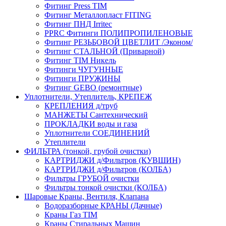
Фитинг Press TIM
Фитинг Металлопласт FITING
Фитинг ПНД Irritec
PPRC Фитинги ПОЛИПРОПИЛЕНОВЫЕ
Фитинг РЕЗЬБОВОЙ ЦВЕТЛИТ /Эконом/
Фитинг СТАЛЬНОЙ (Приварной)
Фитинг TIM Никель
Фитинги ЧУГУННЫЕ
Фитинги ПРУЖИНЫ
Фитинг GEBO (ремонтные)
Уплотнители, Утеплитель, КРЕПЕЖ
КРЕПЛЕНИЯ д/труб
МАНЖЕТЫ Сантехнический
ПРОКЛАДКИ воды и газа
Уплотнители СОЕДИНЕНИЙ
Утеплители
ФИЛЬТРА (тонкой, грубой очистки)
КАРТРИДЖИ д/Фильтров (КУВШИН)
КАРТРИДЖИ д/Фильтров (КОЛБА)
Фильтры ГРУБОЙ очистки
Фильтры тонкой очистки (КОЛБА)
Шаровые Краны, Вентиля, Клапана
Водоразборные КРАНЫ (Дачные)
Краны Газ TIM
Краны Стиральных Машин