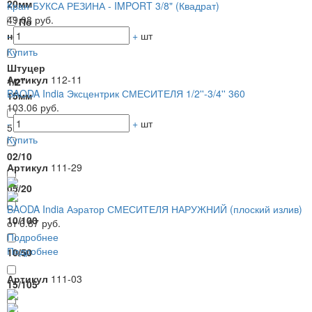
20мм
Кран-БУКСА РЕЗИНА - IMPORT 3/8" (Квадрат)
49.08 руб.
По
-
+
шт
номенклатуре.
Купить
Штуцер
Артикул
112-11
1/2"
BAODA India Эксцентрик СМЕСИТЕЛЯ 1/2''-3/4'' 360
15мм
103.06 руб.
-
+
шт
5.Упаковка
Купить
02/10
Артикул
111-29
05/20
BAODA India Аэратор СМЕСИТЕЛЯ НАРУЖНИЙ (плоский излив)
10/100
от 6.87 руб.
Подробнее
Подробнее
10/50
Артикул
111-03
15/105