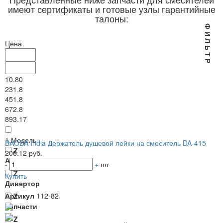
имеют сертификаты и готовые узлы гарантийные
талоны:
Ф И Л Ь Т Р
Цена
10.80
231.8
451.8
672.8
893.17
1.Модель
BAODA India Держатель душевой лейки на смеситель DA-415
Z
206.12 руб.
Аксессуары
-
+
шт
Z
Купить
Дивертор
Артикул
112-82
Z
Запчасти
Z