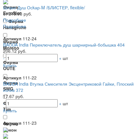
Фирма
Шланг Душ Осkар-M /БЛИСТЕР, flexible/
EvroSlot
от 215.93 руб.
Подробнее
Фирма
Подробнее
Hansgrohe
Артикул
112-24
Фирма
BAODA India Переключатель душ шарнирный-бобышка 404
Moreno
206.12 руб.
-
+
шт
Фирма
Купить
OUTE
Артикул
111-22
Фирма
BAODA India Втулка Смесителя Эксцентриковой Гайки, Плоский
SWG
излив 372
17.67 руб.
Фирма
-
+
шт
Tim
Купить
Артикул
111-23
Фирма
Аркон