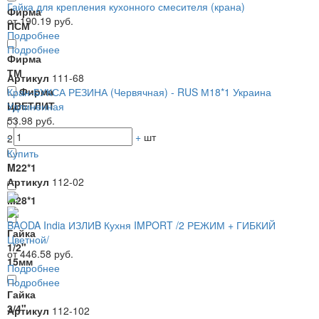
Гайка для крепления кухонного смесителя (крана)
Фирма
от 190.19 руб.
ПСМ
Подробнее
Подробнее
Фирма
ТМ
Артикул
111-68
Фирма
Кран-БУКСА РЕЗИНА (Червячная) - RUS М18*1 Украина
ЦВЕТЛИТ
Удлиненная
53.98 руб.
-
+
шт
2.Подсоединение
Купить
M22*1
Артикул
112-02
M28*1
BAODA India ИЗЛИB Кухня IMPORT /2 РЕЖИМ + ГИБКИЙ
Гайка
Цветной/
1/2"
от 446.58 руб.
15мм
Подробнее
Подробнее
Гайка
3/4"
Артикул
112-102