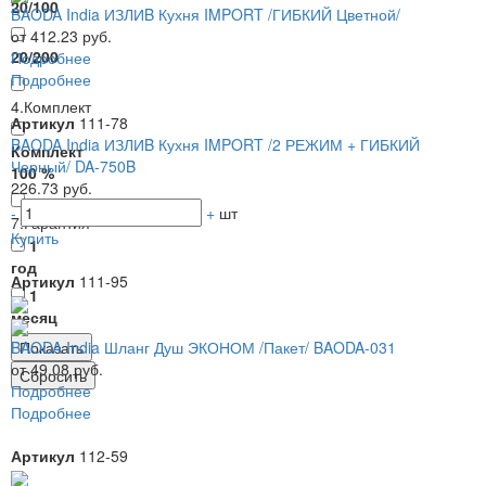
20/100
BAODA India ИЗЛИB Кухня IMPORT /ГИБКИЙ Цветной/
от 412.23 руб.
20/200
Подробнее
Подробнее
4.Комплект
Артикул
111-78
BAODA India ИЗЛИB Кухня IMPORT /2 РЕЖИМ + ГИБКИЙ
Комплект
Черный/ DA-750B
100 %
226.73 руб.
-
+
шт
7.Гарантия
Купить
1
год
Артикул
111-95
1
месяц
BAODA India Шланг Душ ЭКОНОМ /Пакет/ BAODA-031
от 49.08 руб.
Подробнее
Подробнее
Артикул
112-59