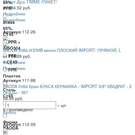
Шланг Душ TIMME /ПАКЕТ/
65%,
от 184.52 руб.
PPR
Подробнее
Подробнее
Brass
65%,
Артикул
112-26
СТ45
PPR +
AISO304
BAODA India ИЗЛИB ванна ПЛОСКИЙ IMPORT- ПРЯМОЙ, L
PPR
от 164.89 руб.
+ СТ45
Подробнее
Подробнее
PPR
Пластик
Артикул
111-88
BAODA India Кран-БУКСА КЕРАМИКА - IMPORT 3/8" КВАДРАТ - 2
Сталь
Резьбы - 361
Ст45
58.89 руб.
-
+
шт
6.Произведено
Купить
Фирма
Артикул
112-09
BAODA