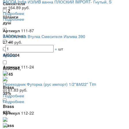
BAODA India ИЗЛИB ванна ПЛОСКИЙ IMPORT- Гнутый, S
Смесителя
от 164.89 руб.
Z
Подробнее
Шланги
Подробнее
душ
Артикул
111-87
3.Материал
BAODA India Втулка Смесителя Излива 390
-/-
27.48 руб.
-
+
шт
AISO304
Купить
Артикул
111-24
AISO304,
СТ45
Переходник Футорка (рус импорт) 1/2"&М22" Tim
Brass
от 61.83 руб.
35%
Подробнее
Подробнее
Brass
65%
Артикул
112-22
Brass