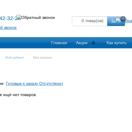
542-32-29
0
0
товар(ов)
Заказ
Главная
Акции
0
Как купить
Мой кабинет
Моя корзина
не:
Готовые к заказу
Отсутствуют
е ещё нет товаров.