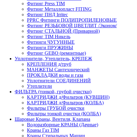
Фитинг Press TIM
Фитинг Металлопласт FITING
Фитинг ПНД Irritec
PPRC Фитинги ПОЛИПРОПИЛЕНОВЫЕ
Фитинг РЕЗЬБОВОЙ ЦВЕТЛИТ /Эконом/
Фитинг СТАЛЬНОЙ (Приварной)
Фитинг TIM Никель
Фитинги ЧУГУННЫЕ
Фитинги ПРУЖИНЫ
Фитинг GEBO (ремонтные)
Уплотнители, Утеплитель, КРЕПЕЖ
КРЕПЛЕНИЯ д/труб
МАНЖЕТЫ Сантехнический
ПРОКЛАДКИ воды и газа
Уплотнители СОЕДИНЕНИЙ
Утеплители
ФИЛЬТРА (тонкой, грубой очистки)
КАРТРИДЖИ д/Фильтров (КУВШИН)
КАРТРИДЖИ д/Фильтров (КОЛБА)
Фильтры ГРУБОЙ очистки
Фильтры тонкой очистки (КОЛБА)
Шаровые Краны, Вентиля, Клапана
Водоразборные КРАНЫ (Дачные)
Краны Газ TIM
Краны Стиральных Машин