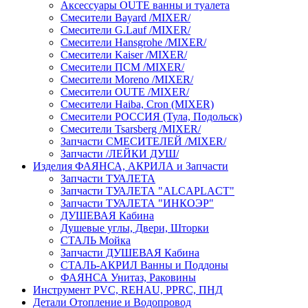
Аксессуары OUTE ванны и туалета
Смесители Bayard /MIXER/
Смесители G.Lauf /MIXER/
Смесители Hansgrohe /MIXER/
Смесители Kaiser /MIXER/
Смесители ПСМ /MIXER/
Смесители Moreno /MIXER/
Смесители OUTE /MIXER/
Смесители Haiba, Cron (MIXER)
Смесители РОССИЯ (Тула, Подольск)
Смесители Tsarsberg /MIXER/
Запчасти СМЕСИТЕЛЕЙ /MIXER/
Запчасти /ЛЕЙКИ ДУШ/
Изделия ФАЯНСА, АКРИЛА и Запчасти
Запчасти ТУАЛЕТА
Запчасти ТУАЛЕТА "ALCAPLACT"
Запчасти ТУАЛЕТА "ИНКОЭР"
ДУШЕВАЯ Кабина
Душевые углы, Двери, Шторки
СТАЛЬ Мойка
Запчасти ДУШЕВАЯ Кабина
СТАЛЬ-АКРИЛ Ванны и Поддоны
ФАЯНСА Унитаз, Раковины
Инструмент PVC, REHAU, PPRC, ПНД
Детали Отопление и Водопровод