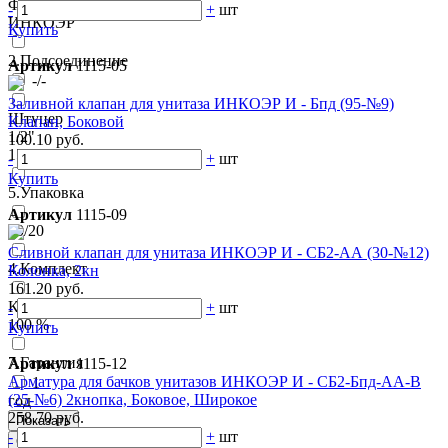
Фирма
-
+
шт
ИНКОЭР
Купить
2.Подсоединение
Артикул
1115-05
-/-
Заливной клапан для унитаза ИНКОЭР И - Бпд (95-№9)
Штуцер
Клапан, Боковой
1/2"
100.10 руб.
15мм
-
+
шт
Купить
5.Упаковка
Артикул
1115-09
10/20
Сливной клапан для унитаза ИНКОЭР И - СБ2-АА (30-№12)
4.Комплект
Колонка, 2кн
161.20 руб.
Комплект
-
+
шт
100 %
Купить
7.Гарантия
Артикул
1115-12
Арматура для бачков унитазов ИНКОЭР И - СБ2-Бпд-АА-В
1
(25-№6) 2кнопка, Боковое, Широкое
год
258.70 руб.
-
+
шт