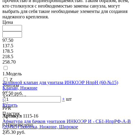
прочностью и водонепроницаемостью. Таким образом, всем,
кто столкнулся с необходимостью замены санузла, могут
выбрать для себя такие необходимые элементы для создания
надежного крепления.
Цена
97.50
137.5
178.5
218.5
258.70
1.Модель
Z
Заливной клапан для унитаза ИНКОЭР НпрН (60-№15)
Унитаза
Клапан, Нижние
97.50 руб.
3.Материал
-
+
шт
Купить
PPR
Пластик
Артикул
1115-16
Арматура для бачков унитазов ИНКОЭР И - СБ1-НпрРФ-А-В
6.Произведено
(20-№5) 1кнопка, Нижние, Широкое
235.30 руб.