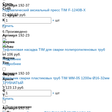
Сталь
Артикул
192-37
Ст45
Гидравлический аксиальный пресс TIM F-1240B-Х
21 190.59 руб.
Чугун
КЧЗOбф
-
+
шт
Купить
6.Произведено
Артикул
192-23
Фирма
Rehau
Тефлоновая насадка TIM для сварки полипропиленовых труб
от 106 руб.
Фирма
Подробнее
Tim
Подробнее
Артикул
192-10
Фирма
Паяльник сварки пластиковых труб TIM WM-05 1200w Ø16-32мм
Аркон
ТРУБЧАТЫЙ
3 123.13 руб.
Фирма
-
+
шт
ТМ
Купить
2.Подсоединение
Артикул
192-32