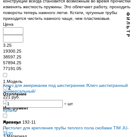
конструкции всегда становится возможным во время прочистки
изменять жесткость пружины. Это облегчает работу, проходить
повороты теперь намного легче. Кстати, чугунные трубы
Ф И Л Ь Т Р
приходится чистить намного чаще, чем пластиковые.
Цена
3.25
19300.25
38597.25
57894.25
77191.05
1.Модель
Ключ для американки под шестигранник /Ключ шестигранный
Z
универсальный/
Отопление
221 руб.
-
+
шт
Инструмент
Купить
Насосы
Артикул
192-11
Пистолет для крепления трубы теплого пола скобами TIM JU-
1620
3.Материал