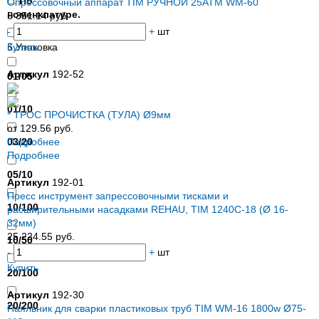
По
Опрессовочный аппарат TIM РУЧНОЙ 25АТМ WM-60
номенклатуре.
5 351.14 руб.
-
+
шт
5.Упаковка
Купить
Артикул
192-52
01/05
01/10
* ТРОС ПРОЧИСТКА (ТУЛА) Ø9мм
от 129.56 руб.
03/20
Подробнее
Подробнее
05/10
Артикул
192-01
Пресс инструмент запрессовочными тисками и
10/100
расширительными насадками REHAU, TIM 1240C-18 (Ø 16-
32мм)
25 224.55 руб.
10/50
-
+
шт
Купить
20/100
Артикул
192-30
20/200
Паяльник для сварки пластиковых труб TIM WM-16 1800w Ø75-