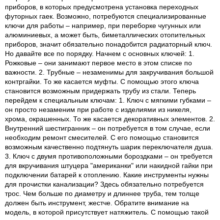
приборов, в которых предусмотрена установка переходных
футорных гаек. Возможно, потребуются специализированные
ключи для работы – например, при переборке чугунных или
алюминиевых, а может быть, биметаллических отопительных
приборов, значит обязательно понадобится радиаторный ключ.
Но давайте все по порядку. Начнем с основных ключей: 1.
Рожковые – они занимают первое место в этом списке по
важности. 2. Трубные – незаменимы для закручивания большой
контргайки. То же касается муфты. С помощью этого ключа
становится возможным придержать трубу из стали. Теперь
перейдем к специальным ключам: 1. Ключ с мягкими губками –
он просто незаменим при работе с изделиями из никеля,
хрома, окрашенных. То же касается декоративных элементов. 2.
Внутренний шестигранник – он потребуется в том случае, если
необходим ремонт смесителей. С его помощью становится
возможным качественно подтянуть шарик переключателя душа.
3. Ключ с двумя противоположными бороздками – он требуется
для вкручивания штуцера "американки" или накидной гайки при
подключении батарей к отоплению. Какие инструменты нужны
для прочистки канализации? Здесь обязательно потребуется
трос. Чем больше по диаметру и длиннее труба, тем толще
должен быть инструмент, жестче. Обратите внимание на
модель, в которой присутствует натяжитель. С помощью такой