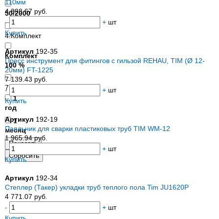
110мм
4 898.67 руб.
50/2000
-
+
шт
Купить
4.Комплект
Артикул
192-35
Комплект
Пресс инструмент для фитингов с гильзой REHAU, TIM (Ø 12-
100 %
20мм) FT-1225
7 139.43 руб.
7.Гарантия
-
+
шт
1
Купить
год
Артикул
192-19
1
Паяльник для сварки пластиковых труб TIM WM-12
месяц
1 965.94 руб.
-
+
шт
Купить
Артикул
192-34
Степлер (Такер) укладки труб теплого пола Tim JU1620P
4 771.07 руб.
-
+
шт
Купить