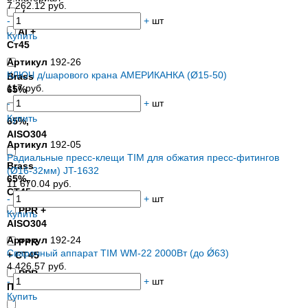
7 262.12 руб.
-/-
-
+
шт
Al +
Купить
Ст45
Артикул
192-26
КЛЮЧ д/шарового крана АМЕРИКАНКА (Ø15-50)
Brass
117 руб.
65%
-
+
шт
Brass
Купить
65%,
AISO304
Артикул
192-05
Радиальные пресс-клещи TIM для обжатия пресс-фитингов
Brass
(Ø16-32мм) JT-1632
65%,
11 670.04 руб.
СТ45
-
+
шт
PPR +
Купить
AISO304
Артикул
192-24
PPR
Сварочный аппарат TIM WM-22 2000Вт (до Ǿ63)
+ СТ45
4 426.57 руб.
PPR
-
+
шт
Пластик
Купить