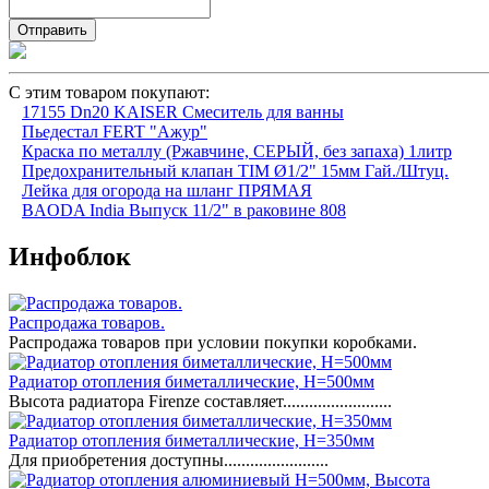
С этим товаром покупают:
17155 Dn20 KAISER Смеситель для ванны
Пьедестал FERT "Ажур"
Краска по металлу (Ржавчине, СЕРЫЙ, без запаха) 1литр
Предохранительный клапан TIM Ø1/2" 15мм Гай./Штуц.
Лейка для огорода на шланг ПРЯМАЯ
BAODA India Выпуск 11/2" в раковине 808
Инфоблок
Распродажа товаров.
Распродажа товаров при условии покупки коробками.
Радиатор отопления биметаллические, H=500мм
Высота радиатора Firenze составляет.........................
Радиатор отопления биметаллические, H=350мм
Для приобретения доступны........................