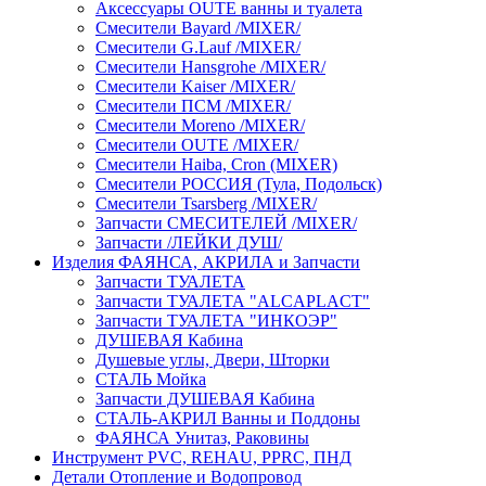
Аксессуары OUTE ванны и туалета
Смесители Bayard /MIXER/
Смесители G.Lauf /MIXER/
Смесители Hansgrohe /MIXER/
Смесители Kaiser /MIXER/
Смесители ПСМ /MIXER/
Смесители Moreno /MIXER/
Смесители OUTE /MIXER/
Смесители Haiba, Cron (MIXER)
Смесители РОССИЯ (Тула, Подольск)
Смесители Tsarsberg /MIXER/
Запчасти СМЕСИТЕЛЕЙ /MIXER/
Запчасти /ЛЕЙКИ ДУШ/
Изделия ФАЯНСА, АКРИЛА и Запчасти
Запчасти ТУАЛЕТА
Запчасти ТУАЛЕТА "ALCAPLACT"
Запчасти ТУАЛЕТА "ИНКОЭР"
ДУШЕВАЯ Кабина
Душевые углы, Двери, Шторки
СТАЛЬ Мойка
Запчасти ДУШЕВАЯ Кабина
СТАЛЬ-АКРИЛ Ванны и Поддоны
ФАЯНСА Унитаз, Раковины
Инструмент PVC, REHAU, PPRC, ПНД
Детали Отопление и Водопровод