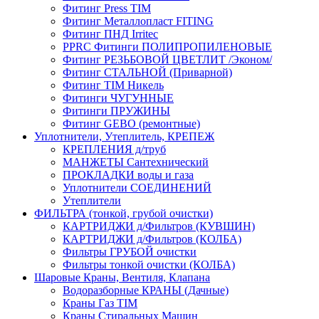
Фитинг Press TIM
Фитинг Металлопласт FITING
Фитинг ПНД Irritec
PPRC Фитинги ПОЛИПРОПИЛЕНОВЫЕ
Фитинг РЕЗЬБОВОЙ ЦВЕТЛИТ /Эконом/
Фитинг СТАЛЬНОЙ (Приварной)
Фитинг TIM Никель
Фитинги ЧУГУННЫЕ
Фитинги ПРУЖИНЫ
Фитинг GEBO (ремонтные)
Уплотнители, Утеплитель, КРЕПЕЖ
КРЕПЛЕНИЯ д/труб
МАНЖЕТЫ Сантехнический
ПРОКЛАДКИ воды и газа
Уплотнители СОЕДИНЕНИЙ
Утеплители
ФИЛЬТРА (тонкой, грубой очистки)
КАРТРИДЖИ д/Фильтров (КУВШИН)
КАРТРИДЖИ д/Фильтров (КОЛБА)
Фильтры ГРУБОЙ очистки
Фильтры тонкой очистки (КОЛБА)
Шаровые Краны, Вентиля, Клапана
Водоразборные КРАНЫ (Дачные)
Краны Газ TIM
Краны Стиральных Машин