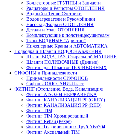
Коллекторные ГРУППЫ и Запчасти
Радиаторы и Регистры ОТОПЛЕНИЯ
Водный и Тепло Счетчики
Водонагреватели и Рукомойники
Насосы д/Воды и ОТОПЛЕНИЯ
Детали и Узлы ОТОПЛЕНЯ
Комплектующие к полотенцесушителям
Тэны ВОДЯНЫЕ "Аристон"
Инженерные Краны и АВТОМАТИКА
Подводка и Шланги ВОДОСНАБЖЕНИЯ
Шланг ВОДА, ГАЗ, Стиральной МАШИНЕ
Шланги ПОЛИВОЧНЫЕ (Дачные)
Фитинг для Шлангов ПОЛИВОЧНЫХ
СИФОНЫ и Принадлежности
Принадлежности СИФОНОВ
Сифоны ORIO, АНИ-Пласт
ФИТИНГ (Отопление, Вода, Канализация)
Фитинг AISO304 НЕРЖАВЕЙКА
Фитинг КАНАЛИЗАЦИЯ PP (GREY)
Фитинг КАНАЛИЗАЦИЯ PP (RED)
Фитинг TIM
Фитинг TIM Хромированный
Фитинг Rehau (Рехау)
Фитинг Гофрированных Труб Aiso304
Фитинг Аксиальный TIM