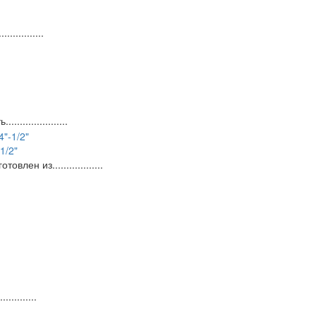
..........
...............
1/2"
н из..................
.........