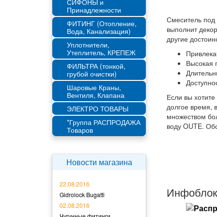
СИФОНЫ и
Принадлежности
Смеситель под 
ФИТИНГ (Отопление,
выполнит декор
Вода, Канализация)
другие достоин
Уплотнители,
Утеплитель, КРЕПЕЖ
Привлека
Высокая п
ФИЛЬТРА (тонкой,
Длительн
грубой очистки)
Доступнос
Шаровые Краны,
Вентиля, Клапана
Если вы хотите
долгое время, 
ЭЛЕКТРО ТОВАРЫ
множеством бол
*Группа РАСПРОДАЖА
воду OUTE. Обс
Товаров
Новости магазина
22.08.2016
Инфобло
Gidrolock Bugatti
02.08.2016
Чугунные фитинги.