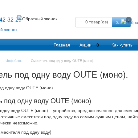
542-32-29
0
0
товар(ов)
Заказ
Главная
Акции
0
Как купить
Инфоблок
Смеситель под одну воду OUTE (моно).
ль под одну воду OUTE (моно).
 под одну воду OUTE (моно)
одну воду OUTE (моно) – устройство, предназначенное для смеши
отличные смесители под одну воду по самым лучшим ценам, найти
ически невозможно.
месителя под одну воду)