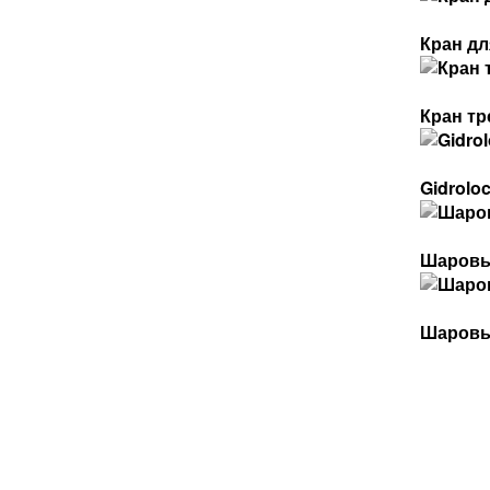
Кран дл
Кран т
Gidroloc
Шаровые
Шаровые