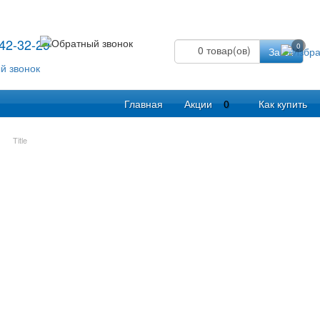
542-32-29
0
0
товар(ов)
Заказ
Главная
Акции
0
Как купить
Title