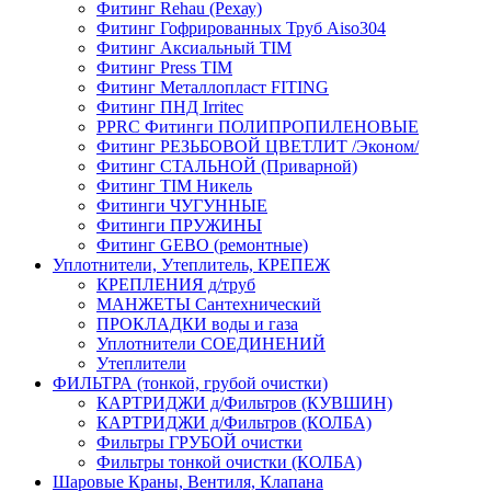
Фитинг Rehau (Рехау)
Фитинг Гофрированных Труб Aiso304
Фитинг Аксиальный TIM
Фитинг Press TIM
Фитинг Металлопласт FITING
Фитинг ПНД Irritec
PPRC Фитинги ПОЛИПРОПИЛЕНОВЫЕ
Фитинг РЕЗЬБОВОЙ ЦВЕТЛИТ /Эконом/
Фитинг СТАЛЬНОЙ (Приварной)
Фитинг TIM Никель
Фитинги ЧУГУННЫЕ
Фитинги ПРУЖИНЫ
Фитинг GEBO (ремонтные)
Уплотнители, Утеплитель, КРЕПЕЖ
КРЕПЛЕНИЯ д/труб
МАНЖЕТЫ Сантехнический
ПРОКЛАДКИ воды и газа
Уплотнители СОЕДИНЕНИЙ
Утеплители
ФИЛЬТРА (тонкой, грубой очистки)
КАРТРИДЖИ д/Фильтров (КУВШИН)
КАРТРИДЖИ д/Фильтров (КОЛБА)
Фильтры ГРУБОЙ очистки
Фильтры тонкой очистки (КОЛБА)
Шаровые Краны, Вентиля, Клапана